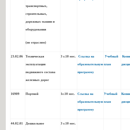
транспортных,
Переработка нефти и газа (на
Описание
Уче
18.02.09
базе 9 классоа)
образовательной
пла
строительных,
программы
дорожных машин и
оборудования
(по отраслям)
23.02.06
Техническая
3 г.10 мес.
Ссылка на
Учебный
Копи
эксплуатация
образовательную
план
дисци
подвижного состава
программу
Оператор нефтепереработки
Описание образовательной
Уче
18.01.28
железных дорог
программы
16909
Портной
1г.10 мес.
Ссылка на
Учебный
Копи
образовательную
план
дисци
программу
44.02.01
Дошкольное
3 г.10 мес.