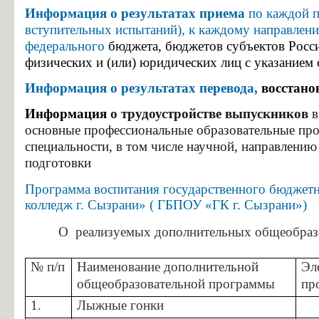
Особенности проведения вступительных испытаний для лиц с огр
Информация о результатах приема
по каждой п
Конкурс заявлений абитуриентов ГБПОУ «ГК г. СЫЗРАНИ»
вступительных испытаний), к каждому направлени
федерального
бюджета, бюджетов субъектов Росси
Информация для абитуриентов
физических и (или) юридических лиц с указанием
Вопросы-ответы
Информация о результатах перевода,
восстано
Образовательный кредит с государственной поддержкой
Информация
о трудоустройстве выпускников
в
Основание для представления льгот
основные профессиональные образовательные про
Особенности приема иностранных граждан
специальности, в том числе научной, направлени
подготовки
Заочное обучение
Дополнительное профессиональное образование
Программа воспитания государственного бюджетн
колледж г. Сызрани» ( ГБПОУ «ГК г. Сызрани»)
Студентам
О реализуемых дополнительных общеобраз
Льготный кредит на образование
Информация об организации ежедневных «входных фильтров» для 
№ п/п
Наименование дополнительной
Эл
общеобразовательной программы
пр
Выпускникам
1.
Лыжные гонки
Анкета для выпускников