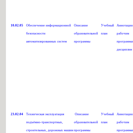
10.02.05
Обеспечение информационной
Описание
Учебный
Аннотации
безопасности
образовательной
план
рабочим
автоматизированных систем
программы
программа
дисциплин
23.02.04
Техническая эксплуатация
Описание
Учебный
Аннотации
подъёмно-транспортных,
образовательной
план
рабочим
строительных, дорожных машин
программы
программа