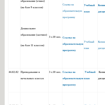
образование (очное)
Ссылка на
Учебный
Копи
(на базе 9 классов)
образовательную
план
дисци
Лаборант по контролю качества
Описание образовательной
Уче
18.01.33
программу
сырья, реактивов,
программы
промежуточных продуктов,
готовой продукции, отходов
Дошкольное
производства (по отраслям)
образование (заочное)
3 г.10 мес.
Ссылка на
Учебный
Копии
образовательную
(на базе 11 классов)
план
дисци
программу
15.01.05
Сварщик (ручной и частично
Описание
Уч
44.02.02
Преподавание в
3 г.10 мес.
Ссылка на
Учебный
Копи
механизированной сварки
образовательной
пла
(наплавки)
программы
начальных классах
образовательную
план
дисци
программу