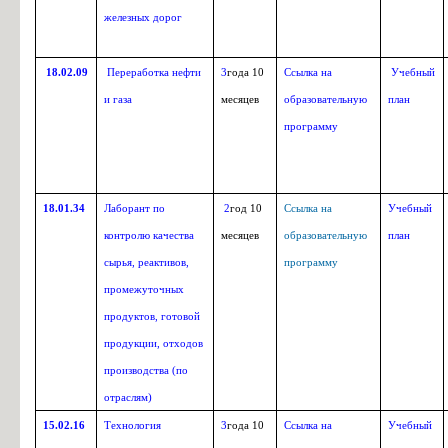
Описание образовательной
(зо)
железных дорог
программы (зо)
18.02.09
Переработка нефти
3
года 10
Ссылка на
Учебный
и газа
месяцев
образовательную
план
программу
18.01.34
Лаборант по
2
год 10
Ссылка на
Учебный
Описание образовательной
Преподавание в начальных
Уче
44.02.02
программы
контролю качества
месяцев
образовательную
план
классах
сырья, реактивов,
программу
промежуточных
продуктов, готовой
продукции, отходов
производства (по
отраслям)
15.02.16
Технология
3
года 10
Ссылка на
Учебный