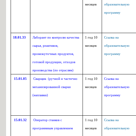
месяцев
образовательную
программу
18.01.33
Лаборант по контролю качества
1
год 10
Ссылка на
сырья, реактивов,
месяцев
образовательную
промежуточных продуктов,
программу
готовой продукции, отходов
производства (по отраслям)
15.01.05
Сварщик (ручной и частично
1
год 10
Ссылка на
механизированной сварки
месяцев
образовательную
(наплавки)
программу
15.01.32
Оператор станков с
1
год 10
Ссылка на
программным управлением
месяцев
образовательную