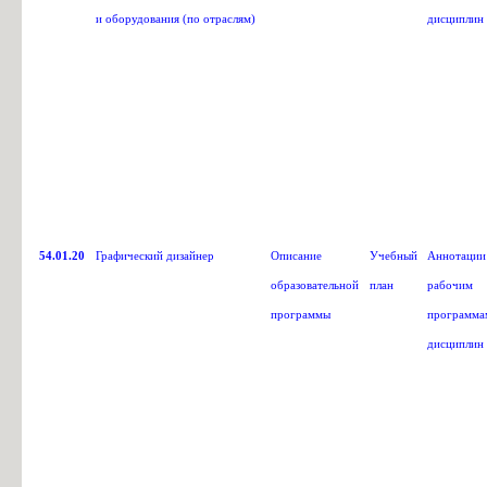
и оборудования (по отраслям)
дисциплин
54.01.20
Графический дизайнер
Описание
Учебный
Аннотации
образовательной
план
рабочим
программы
программа
дисциплин