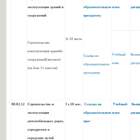
эксплуатация зданий и
образовательную
план
дисци
сооружений
программу
3г.10 месю
Эксплуатация и обслуживание
Описание образовательной
Уче
08.02.14
Строительство
многоквартирного дома
программы
и
эксплуатация зданий
и
Учебный
Копии
Ссылка на
сооружений
(заочное)
план
дисци
образовательную
(на базе 11 классов)
программу
08.02.12
Строительство и
3 г.10 мес.
Ссылка на
Учебный
Копи
эксплуатация
образовательную
план
дисци
Строительство и эксплуатация
Описание образовательной
Уче
08.02.01
зданий и сооружений
автомобильных дорог,
прог
программы
аэродромов и
городских путей