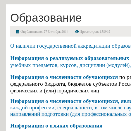
Финансово-хозяйственная деятельность
Образование
Вакантные места для приема (перевода) обучающихся
Стипендии и меры поддержки обучающихся
Опубликовано: 27 Октябрь 2014
Просмотров: 158962
Международное сотрудничество
О наличии государственной аккредитации образо
Организация питания в образовательной организации
Образовательные стандарты и требования
Информация о реализуемых образовательных
учебных предметов, курсов, дисциплин (модулей
Абитуриенту
Информация о численности обучающихся
Приемная комиссия и правила приёма
по р
федерального бюджета, бюджетов субъектов Росси
Условия приема на обучение по договорам на оказание платных об
физических и (или) юридических лиц
Перечень специальностей и профессий и требования к уровню обр
Информация о численности обучающихся, яв
Перечень вступительных испытаний
каждой профессии
, специальн
ости, в том числе н
направлений подготовки (для профессиональных 
Приём заявлений в электронной форме
Предварительный медицинский осмотр (обследование)
Информация о языках образования