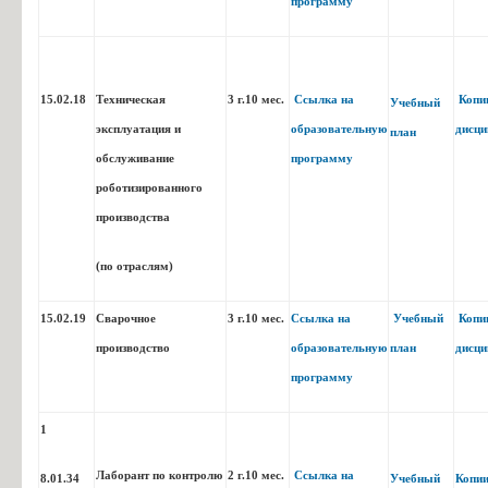
программу
15.02.18
Техническая
3 г.10 мес.
Ссылка на
Копи
Учебный
эксплуатация и
образовательную
дисци
план
обслуживание
программу
роботизированного
Техническая эксплуатация
Описание
Уче
23.02.04
производства
подъёмно-транспортных,
образовательной
строительных, дорожных
программы
(по отраслям)
машин и оборудования (по
отраслям)
15.02.19
Сварочное
3 г.10 мес.
Ссылка на
Учебный
Копи
производство
образовательную
план
дисци
программу
1
Лаборант по контролю
2 г.10 мес.
Ссылка на
Графический дизайнер
Описание образовательной
Уче
54.01.20
8.01.34
Учебный
Копи