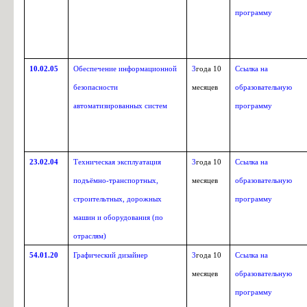
программу
10.02.05
Обеспечение информационной
3
года 10
Ссылка на
безопасности
месяцев
образовательную
автоматизированных систем
программу
23.02.04
Техническая эксплуатация
3
года 10
Ссылка на
подъёмно-транспортных,
месяцев
образовательную
строительтных, дорожных
программу
машин и оборудования (по
отраслям)
54.01.20
Графический дизайнер
3
года 10
Ссылка на
месяцев
образовательную
программу