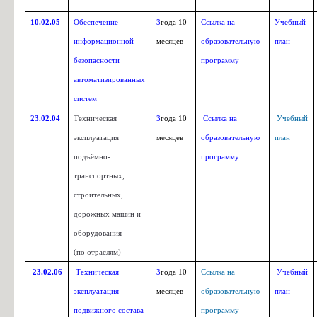
10.02.05
Обеспечение
3
года 10
Ссылка на
Учебный
информационной
месяцев
образовательную
план
безопасности
программу
автоматизированных
систем
Уче
Портной
Описание адаптивной
16909
пла
23.02.04
Техническая
3
года 10
Ссылка на
Учебный
образовательной
программы
эксплуатация
месяцев
образовательную
план
подъёмно-
программу
транспортных,
строительных,
дорожных машин и
оборудования
(по отраслям)
Дошкольное образование
Описание образовательной
Уче
23.02.06
Техническая
3
года 10
Ссылка на
Учебный
44.02.01
программы
эксплуатация
месяцев
образовательную
план
Дошкольное образование
подвижного состава
программу
(заочное обучение)
Уче