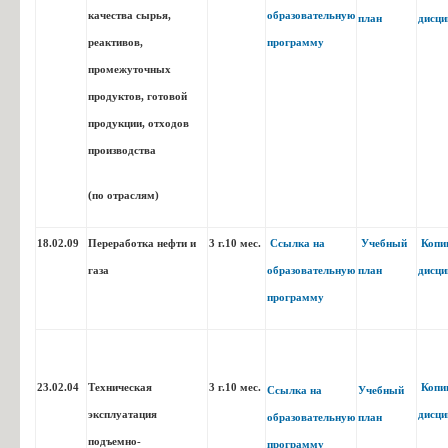
программы
качества сырья,
образовательную
план
дисци
реактивов,
программу
промежуточных
продуктов, готовой
продукции, отходов
производства
(по отраслям)
23.02.06
Техническая эксплуатация
Описание
Уче
18.02.09
Переработка нефти и
3 г.10 мес.
Ссылка на
Учебный
Копи
подвижного состава железных
образовательной
пла
дорог
программы
газа
образовательную
план
дисци
программу
23.02.04
Техническая
3 г.10 мес.
Копи
Ссылка на
Учебный
эксплуатация
дисци
образовательную
план
подъемно-
программу