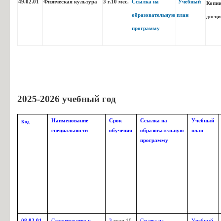
49.02.01
Физическая культура
3 г.10 мес.
Ссылка на
Учебный
Копи
образовательную
план
досци
программу
15.01.32
Оператор станков с
Описание
Уч
программным управлением
образовательной
пла
программы
2025-2026 учебный год
Наименование
Срок
Ссылка на
Учебный
Код
специальности
обучения
образовательную
план
программу
Технология машиностроени
Описание
Уче
15.02.16
образовательной
программы
08.02.01
Строительство и
3
года 10
Ссылка на
Учебный