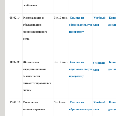
сообщения
08.02.14
Эксплуатация и
3 г.10 мес.
Ссылка на
Учебный
Копи
обслуживание
образовательную
план
дисци
многоквартирного
программу
дома
Строительство и эксплуатация
Описание образовательной
Уче
08.02.05
автомобильных дорого и
программы
аэродромов
10.02.05
Обеспечение
3 г.10 мес.
Ссылка на
Копи
Учебный
информационной
образовательную
дисци
план
безопасности
программу
автоматизированных
систем
15.02.16
Технология
3 г. 6 мес.
Ссылка на
Учебный
Копи
Обеспечение информационной
Описание образовательной
Уче
10.02.05
машиностроения
образовательную
план
дисци
безопасности
программы
автоматизированных систем