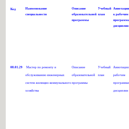
Наименование
Описание
Учебный
Аннотации
Код
специальности
образовательной
план
к рабочим
программы
программ
дисциплин
08.01.29
Мастер по ремонту и
Описание
Учебный
Аннотации
обслуживанию инженерных
образовательной
план
рабочим
систем жилищно-коммунального
программы
программа
хозяйства
дисциплин