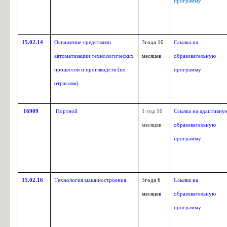
программу
15.02.14
Оснащение средствами
3
года 10
Ссылка на
автоматизации
технологических
месяцев
образовательную
процессов и производств (по
программу
отраслям)
16909
Портной
1
год 10
Ссылка на адаптивну
месяцев
образовательную
программу
15.02.16
Технология машиностроения
3
года 6
Ссылка на
месяцев
образовательную
программу