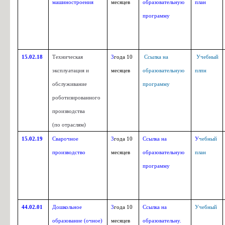
машиностроения
месяцев
образовательную
план
программу
15.02.18
Техническая
3
года 10
Ссылка на
Учебный
эксплуатация и
месяцев
образовательную
плпн
обслуживание
программу
роботизированного
производства
(по отраслям)
15.02.19
Сварочное
3
года 10
Ссылка на
У
чебный
производство
месяцев
образовательную
план
программу
44.02.01
Дошкольное
3
года 10
Ссылка на
Учебный
образование (очное)
месяцев
образовательну.