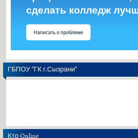
сделать колледж луч
Написать о проблеме
ГБПОУ "ГК г.Сызрани"
Кто Online