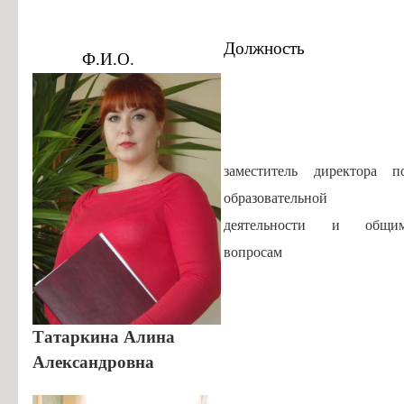
Информация об общежитиях
Заочное отделение
Должность
Ф.И.О.
О порядке участия в ЕГЭ
Трудоустройство
Информация о закреплении за каждой группой отдельного кабинет
Памятки по безопасности
заместитель директора п
образовательной
деятельности и общи
вопросам
Татаркина Алина
Александровна