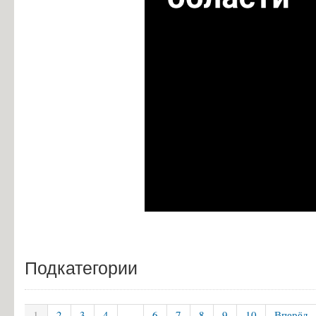
Подкатегории
1
2
3
4
...
6
7
8
9
10
Вперёд