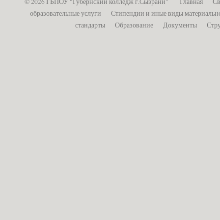
© 2026 ГБПОУ "Губернский колледж г.Сызрани"
Главная
Св
образовательные услуги
Стипендии и иные виды материальн
стандарты
Образование
Документы
Стру