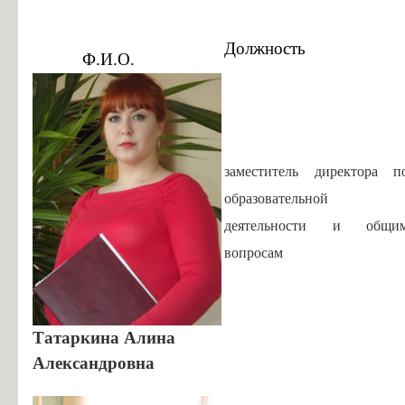
Информация об общежитиях
Заочное отделение
Должность
Ф.И.О.
О порядке участия в ЕГЭ
Трудоустройство
Информация о закреплении за каждой группой отдельного кабинет
Памятки по безопасности
заместитель директора п
образовательной
деятельности и общи
вопросам
Татаркина Алина
Александровна