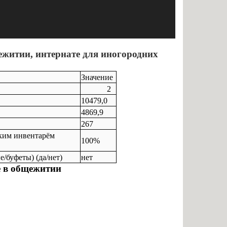
житии, интернате для иногородних
Значение
2
10479,0
4869,9
267
ким инвентарём
100%
/буфеты) (да/нет)
нет
 в общежитии