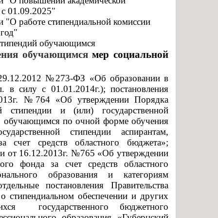
ии "О повышении академической
енными возможностями
Памятки по безопасности
с 01.09.2025"
и "О работе стипендиальной комиссии
год"
аявлений абитуриентов
 стипендий обучающимся
К г. СЫЗРАНИ»
ления обучающимся
мер социальной
я для абитуриентов
29.12.2012 №273-ФЗ «Об образовании в
тветы
. в силу с 01.01.2014г.); постановления
.2013г. №764 «Об утверждении Порядка
ельный кредит с
й стипендии и (или) государственной
венной поддержкой
м, обучающимся по очной форме обучения
 для представления
сударственной стипендии аспирантам,
 счет средств областного бюджета»;
ти от 16.12.2013г. №765 «Об утверждении
ти приема
ого фонда за счет средств областного
ых граждан
ального образования и категориям
дельные постановления Правительства
бучение
 о стипендиальном обеспечении и других
ихся государственного бюджетного
льное
ессионального образования «Губернский