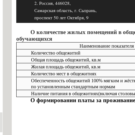
выплате
2. Россия, 446028,
стипендий
Самарская область, г. Сызрань,
обучающимся
проспект 50 лет Октября, 9
О
О количестве жилых помещений в обще
мерах
обучающихся
социальной
Наименование показателя
поддержки
Количество общежитий
Общая площадь общежитий, кв.м
На
Жилая площадь общежитий, кв.м
основании
Количество мест в общежитиях
Федерального
Обеспеченность общежитий 100% мягким и жёст
закона
по установленным стандартным нормам
от
Наличие питания в общежитиях(включая столовые
29.12.2012
О формировании платы за проживание
№273-
ФЗ
«Об
образовании
в