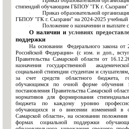
обучающимся
Приказ образовательной организац
·
с огранич
стипендий обучающим ГБПОУ "ГК г. Сызрани" 
стипендий
Стипендии и меры поддержки
здоровья
Приказ образовательной организаци
·
обучающихся
ГБПОУ "ГК г. Сызрани" на 2024-2025 учебный 
Конкурс з
·
Положение о назначении и выплате
Приказ
Международное сотрудничество
·
ГБПОУ «Г
О наличии и
условиях предостав
образовательной
Организация питания в
организации
поддержки
Информаци
образовательной организации
"О
На основании Федерального закона от 
Вопросы-о
повышении
Российской Федерации» (с изм. и доп., вступ
Образовательные стандарты и
академической
Правительства Самарской области от 16.12
Образоват
требования
стипендий
назначения государственной академическо
государст
обучающим
социальной стипендии студентам и слушателя
ГБПОУ
Основание
за счет средств областного бюджета, го
"ГК
обучающимся по очной форме обучения за
льгот
г.
постановления Правительства Самарской облас
Особеннос
Сызрани"с
нормативов для формирования стипендиальн
иностранн
01.09.2020
бюджета по каждому уровню профессион
учебный
обучающихся и о внесении изменений в от
Заочное о
год"
Самарской области», на основании положения
формах социальной поддержки обучающ
·
Дополните
Приказ
образовательного учреждения среднего проф