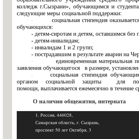
профессио
образовательной
колледж г.Сызрани», обучающимся и студен
организации
следующие меры социальной поддержки:
"О
социальная стипендия
оказываетс
·
работе
обучающихся:
стипендиальной
- детям-сиротам и детям, оставшимся без 
комиссии
- детям-инвалидам;
ГБПОУ
- инвалидам 1 и 2 групп;
"ГК
- пострадавшим в результате аварии на Ч
г.
единовременная материальная 
·
Сызрани"
заявления обучающегося в размере, установле
на
социальная стипендия
обучающимс
·
2020-
органом социальной защиты для получ
2021
помощи, выплачивается ежемесячно в течение с
учебный
год"
О наличии общежития, интерната
·
Положение
1. Россия, 446028,
о
Самарская область, г. Сызрань,
назначении
проспект 50 лет Октября, 3
и