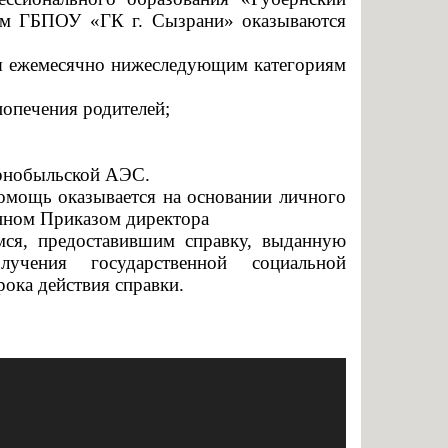
нальное образование
там ГБПОУ «ГК г. Сызрани» оказываются
я ежемесячно нижеследующим категориям
попечения родителей;
ернобыльской АЭС.
помощь
оказывается на основании личного
нном Приказом директора
я, предоставившим справку, выданную
ения государственной социальной
рока действия справки.