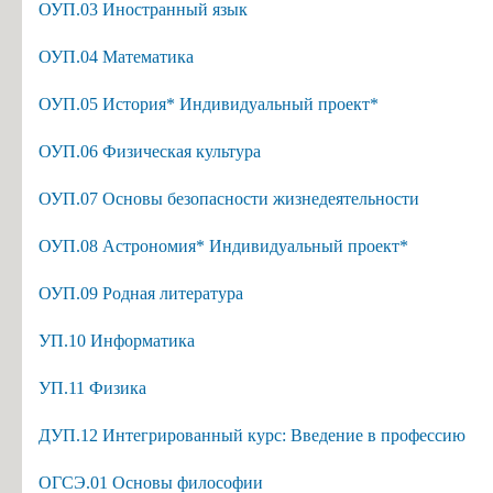
ОУП.03 Иностранный язык
Информация об общежитиях
Заочное отделение
ОУП.04 Математика
О порядке участия в ЕГЭ
ОУП.05 История* Индивидуальный проект*
Трудоустройство
ОУП.06 Физическая культура
Информация о закреплении за каждой группой отдельного кабинет
Памятки по безопасности
ОУП.07 Основы безопасности жизнедеятельности
ОУП.08 Астрономия* Индивидуальный проект*
ОУП.09 Родная литература
УП.10 Информатика
УП.11 Физика
ДУП.12 Интегрированный курс: Введение в профессию
ОГСЭ.01 Основы философии