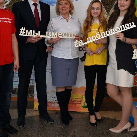
Структура и органы управления
образовательной организацией
Условия п
договорам
Документы
образоват
Образование
Перечень 
Руководство
профессий
образован
Педагогический состав
для посту
Материально-техническое
Перечень 
обеспечение и оснащенность
испытаний
образовательного процесса.
Доступная среда
Приём зая
форме
Платные образовательные услуги
Предварит
Финансово-хозяйственная
осмотр (о
деятельность
Особеннос
Вакантные места для приема
вступител
(перевода) обучающихся