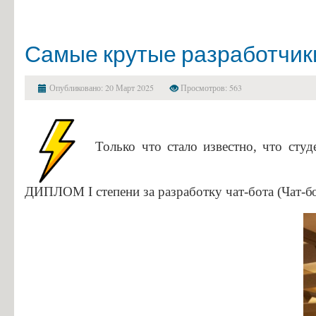
Самые крутые разработчики
Опубликовано: 20 Март 2025
Просмотров: 563
Только что стало известно, что сту
ДИПЛОМ I степени за разработку чат-бота (
Чат-б