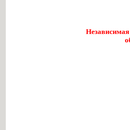
Независимая
о