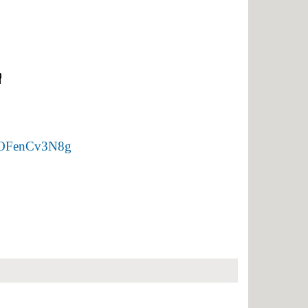
нальное образование
lSaOFenCv3N8g