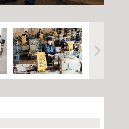
енными возможностями
Памятки по безопасности
аявлений абитуриентов
К г. СЫЗРАНИ»
я для абитуриентов
тветы
ельный кредит с
венной поддержкой
 для представления
ти приема
ых граждан
бучение
льное