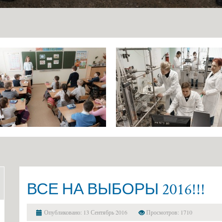
с огранич
Стипендии и меры поддержки
здоровья
обучающихся
Конкурс з
Международное сотрудничество
ГБПОУ «Г
Организация питания в
Информаци
образовательной организации
Вопросы-о
Образовательные стандарты и
Образоват
требования
государст
Основание
льгот
Особеннос
иностранн
ВСЕ НА ВЫБОРЫ 2016!!!
Заочное о
Дополните
Опубликовано: 13 Сентябрь 2016
Просмотров: 1710