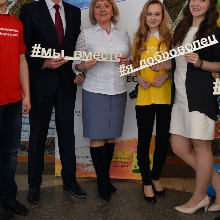
Структура и органы управления
образовательной организацией
Условия п
договорам
Документы
образоват
Образование
Перечень 
Руководство
профессий
образован
Педагогический состав
для посту
Материально-техническое
Перечень 
обеспечение и оснащенность
испытаний
образовательного процесса.
Доступная среда
Приём зая
форме
Платные образовательные услуги
Предварит
Финансово-хозяйственная
осмотр (о
деятельность
Особеннос
Вакантные места для приема
вступител
(перевода) обучающихся