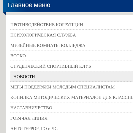
Главное меню
Информация об общежитиях
Заочное отделение
О порядке участия в ЕГЭ
ПРОТИВОДЕЙСТВИЕ КОРРУПЦИИ
Трудоустройство
ПСИХОЛОГИЧЕСКАЯ СЛУЖБА
Информация о закреплении за каждой группой отдельного кабинет
МУЗЕЙНЫЕ КОМНАТЫ КОЛЛЕДЖА
Памятки по безопасности
ВСОКО
СТУДЕНЧЕСКИЙ СПОРТИВНЫЙ КЛУБ
НОВОСТИ
МЕРЫ ПОДДЕРЖКИ МОЛОДЫМ СПЕЦИАЛИСТАМ
КОПИЛКА МЕТОДИЧЕСКИХ МАТЕРИАЛОВ ДЛЯ КЛАССН
НАСТАВНИЧЕСТВО
ГОРЯЧАЯ ЛИНИЯ
АНТИТЕРРОР, ГО и ЧС