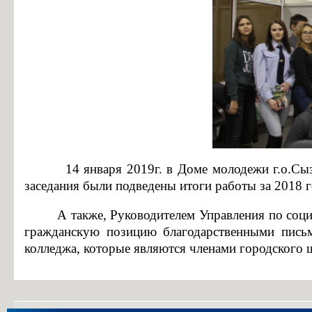
Особенности проведения вступительных испытаний для лиц с огр
Конкурс заявлений абитуриентов ГБПОУ «ГК г. СЫЗРАНИ»
Информация для абитуриентов
Вопросы-ответы
Образовательный кредит с государственной поддержкой
Основание для представления льгот
Особенности приема иностранных граждан
Заочное обучение
14 января 2019г. в Доме молодежи г.о.Сызран
Дополнительное профессиональное образование
заседания были подведены итоги работы за 2018 
Студентам
А также, Руководителем Управления по соц
гражданскую позицию благодарственными пись
Льготный кредит на образование
колледжа, которые являются членами городского 
Информация об организации ежедневных «входных фильтров» для 
Выпускникам
Анкета для выпускников