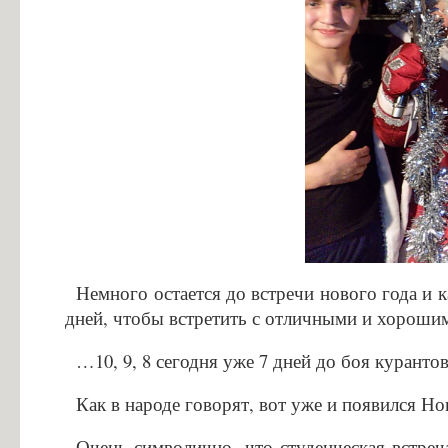
Особенности проведения вступительных испытаний для лиц с огр
Конкурс заявлений абитуриентов ГБПОУ «ГК г. СЫЗРАНИ»
Информация для абитуриентов
Вопросы-ответы
Образовательный кредит с государственной поддержкой
Основание для представления льгот
Особенности приема иностранных граждан
Заочное обучение
Дополнительное профессиональное образование
Немного остается до встречи нового года и к
Студентам
дней, чтобы встретить с отличными и хорошим
Льготный кредит на образование
…10, 9, 8 сегодня уже 7 дней до боя курант
Информация об организации ежедневных «входных фильтров» для 
Выпускникам
Как в народе говорят, вот уже и появился Н
Анкета для выпускников
Очень символично, что студенческая встре