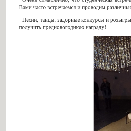
Информация об общежитиях
Вами часто встречаемся и проводим различны
Заочное отделение
Песни, танцы, задорные конкурсы и розыгры
О порядке участия в ЕГЭ
получить предновогоднюю награду!
Трудоустройство
Информация о закреплении за каждой группой отдельного кабинет
Памятки по безопасности