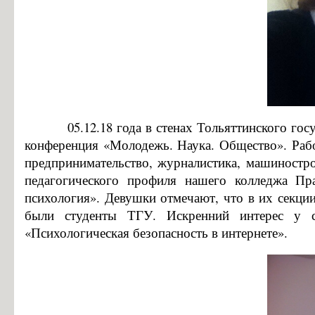
Особенности проведения вступительных испытаний для лиц с огр
Конкурс заявлений абитуриентов ГБПОУ «ГК г. СЫЗРАНИ»
Информация для абитуриентов
Вопросы-ответы
Образовательный кредит с государственной поддержкой
Основание для представления льгот
05.12.18 года в стенах Тольяттинского государ
Особенности приема иностранных граждан
конференция «Молодежь. Наука. Общество». Работ
предпринимательство, журналистика, машиностро
Заочное обучение
педагогического профиля нашего колледжа Пр
Дополнительное профессиональное образование
психология». Девушки отмечают, что в их секци
Студентам
были студенты ТГУ. Искренний интерес у сл
«Психологическая безопасность в интернете».
Льготный кредит на образование
Информация об организации ежедневных «входных фильтров» для 
Выпускникам
Анкета для выпускников