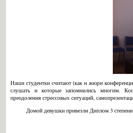
Информация об общежитиях
Заочное отделение
О порядке участия в ЕГЭ
Трудоустройство
Информация о закреплении за каждой группой отдельного кабинет
Памятки по безопасности
Наши студентки считают (как и жюри конференци
слушать и которые запомнились многим. Кон
преодоления стрессовых ситуаций, самопрезентац
Домой девушки привезли Диплом 3 степени (Пр