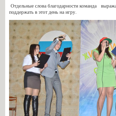
Особенности проведения вступительных испытаний для лиц с огр
Отдельные слова благодарности команда выражае
Конкурс заявлений абитуриентов ГБПОУ «ГК г. СЫЗРАНИ»
поддержать в этот день на игру.
Информация для абитуриентов
Вопросы-ответы
Образовательный кредит с государственной поддержкой
Основание для представления льгот
Особенности приема иностранных граждан
Заочное обучение
Дополнительное профессиональное образование
Студентам
Льготный кредит на образование
Информация об организации ежедневных «входных фильтров» для 
Выпускникам
Анкета для выпускников