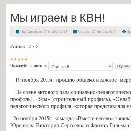
Финансово-хозяйственная деятельность
Мы играем в КВН!
Вакантные места для приема (перевода) обучающихся
Стипендии и меры поддержки обучающихся
Опубликовано: 27 Ноябрь 2015
Создано: 27 Ноябрь 2015
Про
Международное сотрудничество
Рейтинг:
5
/
5
Организация питания в образовательной организации
Образовательные стандарты и требования
Абитуриенту
Пожалуйста, оцените
Приемная комиссия и правила приёма
19 ноября 2015г. прошло общеколледжное мероп
Условия приема на обучение по договорам на оказание платных об
На сцене актового зала социально-педагогиче
Перечень специальностей и профессий и требования к уровню обр
профиль), «Усы» (строительный профиль), «Онлай
педагогического профиля, которая представляла 
Перечень вступительных испытаний
Приём заявлений в электронной форме
26 ноября 2015г. команда «Вместе весело» заняла
Предварительный медицинский осмотр (обследование)
Юренкова Виктория Сергеевна и Фаизов Гильман