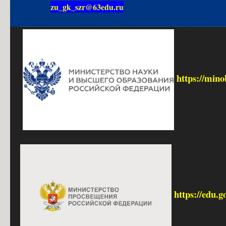
zu_gk_szr@63edu.ru
https://mino
https://edu.g