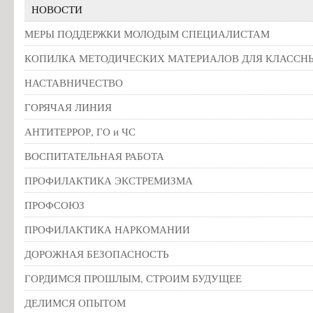
НОВОСТИ
Информация об общежитиях
МЕРЫ ПОДДЕРЖКИ МОЛОДЫМ СПЕЦИАЛИСТАМ
Заочное отделение
О порядке участия в ЕГЭ
КОПИЛКА МЕТОДИЧЕСКИХ МАТЕРИАЛОВ ДЛЯ КЛАССН
Трудоустройство
НАСТАВНИЧЕСТВО
Информация о закреплении за каждой группой отдельного кабинет
ГОРЯЧАЯ ЛИНИЯ
Памятки по безопасности
АНТИТЕРРОР, ГО и ЧС
ВОСПИТАТЕЛЬНАЯ РАБОТА
ПРОФИЛАКТИКА ЭКСТРЕМИЗМА
ПРОФСОЮЗ
ПРОФИЛАКТИКА НАРКОМАНИИ
ДОРОЖНАЯ БЕЗОПАСНОСТЬ
ГОРДИМСЯ ПРОШЛЫМ, СТРОИМ БУДУЩЕЕ
ДЕЛИМСЯ ОПЫТОМ