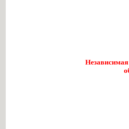
Независимая
о