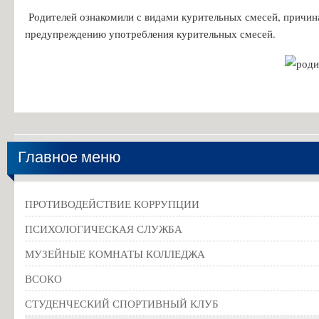
Особенности проведения вступительных испытаний для лиц с огр
Родителей ознакомили с видами курительных смесей, причин
Конкурс заявлений абитуриентов ГБПОУ «ГК г. СЫЗРАНИ»
предупреждению употребления курительных смесей.
Информация для абитуриентов
Вопросы-ответы
Образовательный кредит с государственной поддержкой
Основание для представления льгот
Особенности приема иностранных граждан
Главное меню
Заочное обучение
Дополнительное профессиональное образование
ПРОТИВОДЕЙСТВИЕ КОРРУПЦИИ
Студентам
ПСИХОЛОГИЧЕСКАЯ СЛУЖБА
Льготный кредит на образование
МУЗЕЙНЫЕ КОМНАТЫ КОЛЛЕДЖА
Информация об организации ежедневных «входных фильтров» для 
ВСОКО
Выпускникам
СТУДЕНЧЕСКИЙ СПОРТИВНЫЙ КЛУБ
Анкета для выпускников