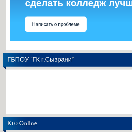
сделать колледж луч
Написать о проблеме
ГБПОУ "ГК г.Сызрани"
Кто Online