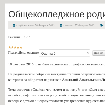
Финансово-хозяйственная деятельность
Общеколледжное роди
Вакантные места для приема (перевода) обучающихся
Стипендии и меры поддержки обучающихся
Опубликовано: 20 Февраль 2015
Создано: 27 Февраль 2015
П
Международное сотрудничество
Рейтинг:
5
/
5
Организация питания в образовательной организации
Образовательные стандарты и требования
Абитуриенту
Пожалуйста, оцените
Приемная комиссия и правила приёма
19 февраля 2015 г. на базе технического профиля состоялось
Условия приема на обучение по договорам на оказание платных об
На родительском собрании выступил старший оперуполномоч
Перечень специальностей и профессий и требования к уровню обр
Анатолий Анатольевич Л
контролю за оборотом наркотиков
Перечень вступительных испытаний
Тема встречи: «Спайсы: что, зачем и почему?» или «Дым сме
Приём заявлений в электронной форме
«спайс»; информирование родителей о социально-медицински
Предварительный медицинский осмотр (обследование)
беседы с детьми о недопустимости употребления курительны