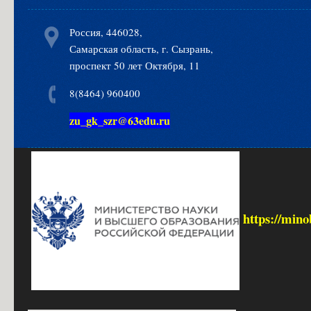
Россия, 446028,
Самарская область, г. Сызрань,
проспект 50 лет Октября, 11
8(8464) 960400
zu_gk_szr@63edu.ru
https://mino