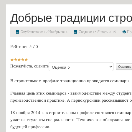
Финансово-хозяйственная деятельность
Добрые традиции стр
Вакантные места для приема (перевода) обучающихся
Стипендии и меры поддержки обучающихся
Опубликовано: 19 Ноябрь 2014
Создано: 15 Январь 2015
Про
Международное сотрудничество
Рейтинг:
5
/
5
Организация питания в образовательной организации
Образовательные стандарты и требования
Абитуриенту
Пожалуйста, оцените
Приемная комиссия и правила приёма
В строительном профиле традиционно проводятся семинары, в
Условия приема на обучение по договорам на оказание платных об
Главная цель этих семинаров - взаимодействие между студен
Перечень специальностей и профессий и требования к уровню обр
производственной практике. А первокурсники рассказывают о
Перечень вступительных испытаний
18 ноября 2014 г. в строительном профиле состоялся семина
Приём заявлений в электронной форме
участие студенты специальности "Техническое обслуживание
Предварительный медицинский осмотр (обследование)
будущей профессии.