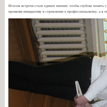
Особенности проведения вступительных испытаний для лиц с огр
Итогом встречи стало единое мнение: чтобы глубоко понять 
Конкурс заявлений абитуриентов ГБПОУ «ГК г. СЫЗРАНИ»
проявляя инициативу и стремление к профессионализму, а в
Информация для абитуриентов
Вопросы-ответы
Образовательный кредит с государственной поддержкой
Основание для представления льгот
Особенности приема иностранных граждан
Заочное обучение
Дополнительное профессиональное образование
Студентам
Льготный кредит на образование
Информация об организации ежедневных «входных фильтров» для 
Выпускникам
Анкета для выпускников