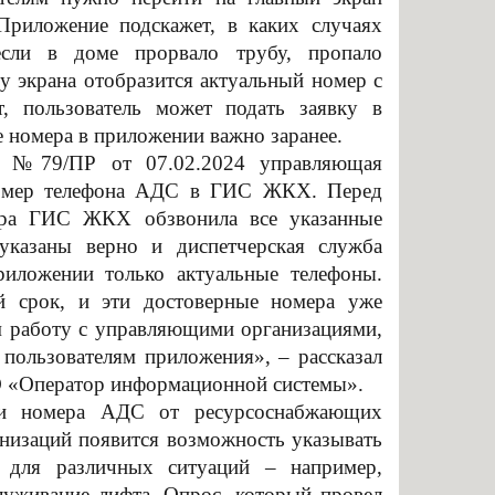
нальное образование
Приложение подскажет, в каких случаях
если в доме прорвало трубу, пропало
зу экрана отобразится актуальный номер с
т, пользователь может подать заявку в
номера в приложении важно заранее.
Ф №79/ПР от 07.02.2024 управляющая
 номер телефона АДС в ГИС ЖКХ. Перед
тора ГИС ЖКХ обзвонила все указанные
 указаны верно и диспетчерская служба
риложении только актуальные телефоны.
й срок, и эти достоверные номера уже
 работу с управляющими организациями,
пользователям приложения», – рассказал
О «Оператор информационной системы».
 и номера АДС от ресурсоснабжающих
низаций появится возможность указывать
 для различных ситуаций – например,
уживание лифта. Опрос, который провел