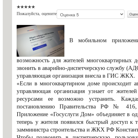
с огранич
Стипендии и меры поддержки
здоровья
Пожалуйста, оцените
обучающихся
Конкурс з
Международное сотрудничество
ГБПОУ «Г
Организация питания в
В мобильном приложени
Информаци
образовательной организации
Вопросы-о
Образовательные стандарты и
возможность для жителей многоквартирных до
Образоват
требования
звонить в аварийно-диспетчерскую службу (АД
государст
управляющая организация внесла в ГИС ЖКХ.
Основание
«Если в многоквартирном доме происходит ав
льгот
управляющая организация узнает от жителе
ресурсами ее возможно устранить. Кажда
Особеннос
постановлению Правительства РФ № 416,
иностранн
Приложение «Госуслуги Дом» объединяет в од
Заочное о
теперь у жителя появился быстрый доступ к т
замминистра строительства и ЖКХ РФ Констан
Дополните
Чтобы позвонить в диспетчерскую, пользов