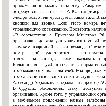
профессио
приложения и нажать на кнопку «Авария». 
потребуется связаться с АДС: например, 
электричество или чувствуется запах газа. Вни
кнопкой для звонка. Если этого номера не
управляющую организацию. Проверить наличие 
«В соответствии с Приказом Минстроя Р
организация должна указывать контактный
запуском аварийной заявки команда Опера
номера, чтобы удостовериться, что номера
отвечает на звонки, а также показывать в п
Большинство служб отвечают в нормативны
отображаются у пользователей. Мы продолжим
чтобы аварийные звонки стали доступны всем 
Александр Абрамков, генеральный директор А
В будущих обновлениях станут доступны
организаций. Кроме того, у управляющих орга
в мобильном приложении разные телефоны
отдельный номер службы, отвечающей за обсл