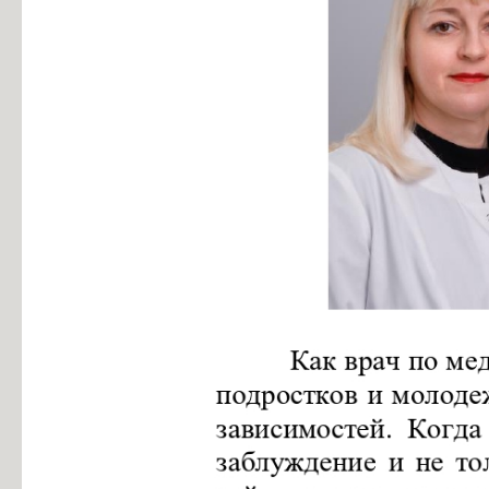
Особенности проведения вступительных испытаний для лиц с огр
Конкурс заявлений абитуриентов ГБПОУ «ГК г. СЫЗРАНИ»
Информация для абитуриентов
Вопросы-ответы
Образовательный кредит с государственной поддержкой
Основание для представления льгот
Особенности приема иностранных граждан
Заочное обучение
Дополнительное профессиональное образование
Студентам
Льготный кредит на образование
Информация об организации ежедневных «входных фильтров» для 
Выпускникам
Анкета для выпускников