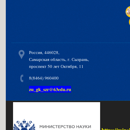
Россия, 446028,
Самарская область, г. Сызрань,
проспект 50 лет Октября, 11
8(8464) 960400
zu_gk_szr@63edu.ru
https://mino