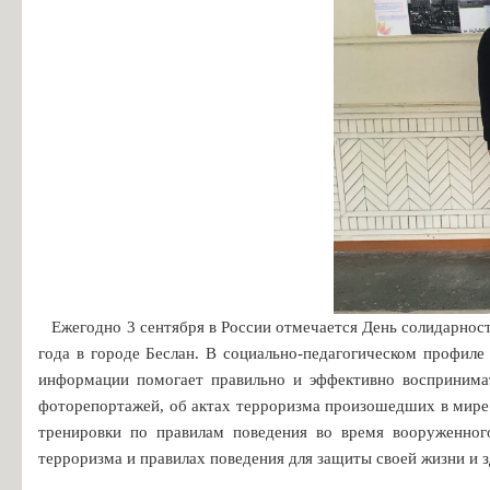
Особенности проведения вступительных испытаний для лиц с огр
Конкурс заявлений абитуриентов ГБПОУ «ГК г. СЫЗРАНИ»
Информация для абитуриентов
Вопросы-ответы
Образовательный кредит с государственной поддержкой
Основание для представления льгот
Особенности приема иностранных граждан
Заочное обучение
Дополнительное профессиональное образование
Студентам
Ежегодно 3 сентября в России отмечается День солидарност
года в городе Беслан. В социально-педагогическом профил
Льготный кредит на образование
информации помогает правильно и эффективно воспринимат
Информация об организации ежедневных «входных фильтров» для 
фоторепортажей, об актах терроризма произошедших в мире 
тренировки по правилам поведения во время вооруженног
Выпускникам
терроризма и правилах поведения для защиты своей жизни и з
Анкета для выпускников