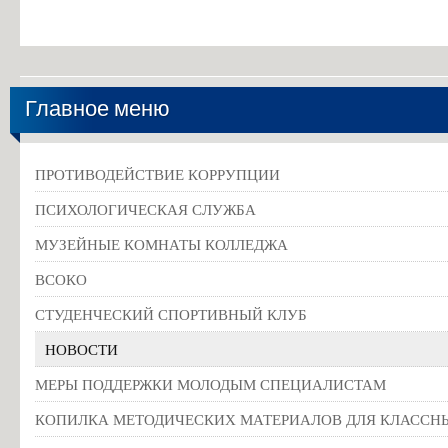
Информация об общежитиях
Заочное отделение
О порядке участия в ЕГЭ
Главное меню
Трудоустройство
Информация о закреплении за каждой группой отдельного кабинет
ПРОТИВОДЕЙСТВИЕ КОРРУПЦИИ
Памятки по безопасности
ПСИХОЛОГИЧЕСКАЯ СЛУЖБА
МУЗЕЙНЫЕ КОМНАТЫ КОЛЛЕДЖА
ВСОКО
СТУДЕНЧЕСКИЙ СПОРТИВНЫЙ КЛУБ
НОВОСТИ
МЕРЫ ПОДДЕРЖКИ МОЛОДЫМ СПЕЦИАЛИСТАМ
КОПИЛКА МЕТОДИЧЕСКИХ МАТЕРИАЛОВ ДЛЯ КЛАССН