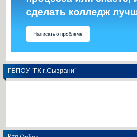
сделать колледж луч
Написать о проблеме
ГБПОУ "ГК г.Сызрани"
Кто Online