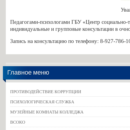
Особенности проведения вступительных испытаний для лиц с огр
Ува
Конкурс заявлений абитуриентов ГБПОУ «ГК г. СЫЗРАНИ»
Информация для абитуриентов
Педагогами-психологами ГБУ «Центр социально-т
индивидуальные и групповые консультации в очн
Вопросы-ответы
Образовательный кредит с государственной поддержкой
Запись на консультацию по телефону: 8-927-786-10
Основание для представления льгот
Особенности приема иностранных граждан
Заочное обучение
Главное меню
Дополнительное профессиональное образование
Студентам
ПРОТИВОДЕЙСТВИЕ КОРРУПЦИИ
Льготный кредит на образование
ПСИХОЛОГИЧЕСКАЯ СЛУЖБА
Информация об организации ежедневных «входных фильтров» для 
МУЗЕЙНЫЕ КОМНАТЫ КОЛЛЕДЖА
Выпускникам
ВСОКО
Анкета для выпускников