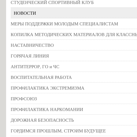
СТУДЕНЧЕСКИЙ СПОРТИВНЫЙ КЛУБ
Информация об общежитиях
НОВОСТИ
Заочное отделение
МЕРЫ ПОДДЕРЖКИ МОЛОДЫМ СПЕЦИАЛИСТАМ
О порядке участия в ЕГЭ
КОПИЛКА МЕТОДИЧЕСКИХ МАТЕРИАЛОВ ДЛЯ КЛАССН
Трудоустройство
Информация о закреплении за каждой группой отдельного кабинет
НАСТАВНИЧЕСТВО
Памятки по безопасности
ГОРЯЧАЯ ЛИНИЯ
АНТИТЕРРОР, ГО и ЧС
ВОСПИТАТЕЛЬНАЯ РАБОТА
ПРОФИЛАКТИКА ЭКСТРЕМИЗМА
ПРОФСОЮЗ
ПРОФИЛАКТИКА НАРКОМАНИИ
ДОРОЖНАЯ БЕЗОПАСНОСТЬ
ГОРДИМСЯ ПРОШЛЫМ, СТРОИМ БУДУЩЕЕ