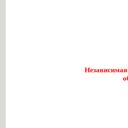
Независимая
о