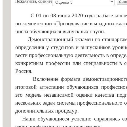
Пожалуйста, оцените
с огранич
Стипендии и меры поддержки
здоровья
С 01 по 08 июня 2020 года на базе коллед
обучающихся
Конкурс з
по компетенции «Преподавание в младших класс
Международное сотрудничество
ГБПОУ «Г
числа обучающихся выпускных групп.
Организация питания в
Информаци
Демонстрационный экзамен по стандартам В
образовательной организации
определения у студентов и выпускников уровн
Вопросы-о
Образовательные стандарты и
вести профессиональную деятельность в опреде
Образоват
требования
конкретным профессии или специальности в с
государст
Россия.
Основание
Включение формата демонстрационного эк
льгот
итоговой аттестации обучающихся профессио
Особеннос
это модель независимой оценки качества под
иностранн
нескольких задач системы профессионального о
дополнительных процедур.
Заочное о
Наши обучающиеся успешно справились со 
Дополните
свою профессиональную подготовку.