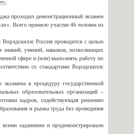
енными возможностями
Памятки по безопасности
жа проходил демонстрационный экзамен
аявлений абитуриентов
ах». Всего приняло участие 46 человек из
К г. СЫЗРАНИ»
я для абитуриентов
орлдскиллс Россия проводится с целью
я знаний, умений, навыков, позволяющих
тветы
ленной сфере и (или) выполнять работу по
ельный кредит с
оответствии со стандартами Ворлдскиллс
венной поддержкой
 для представления
замена в процедуру государственной
нальных образовательных организаций –
ти приема
готовки кадров, содействующая решению
ых граждан
бразования и рынка труда без проведения
бучение
всеми заданиями и продемонстрировали
льное