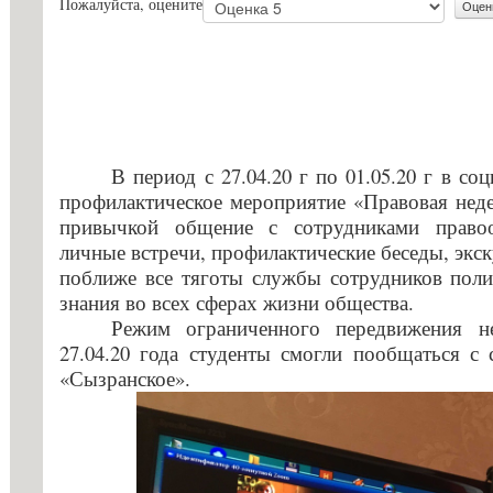
Пожалуйста, оцените
с огранич
Стипендии и меры поддержки
здоровья
обучающихся
Конкурс з
Международное сотрудничество
ГБПОУ «Г
Организация питания в
Информаци
образовательной организации
В период с 27.04.20 г по 01.05.20 г в с
Вопросы-о
профилактическое мероприятие «Правовая неде
Образовательные стандарты и
привычкой общение с сотрудниками правоо
Образоват
требования
личные встречи, профилактические беседы, экску
государст
поближе все тяготы службы сотрудников поли
Основание
знания во всех сферах жизни общества.
льгот
Режим ограниченного передвижения н
27.04.20 года студенты смогли пообщаться
Особеннос
«Сызранское».
иностранн
Заочное о
Дополните