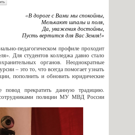
енными возможностями
Памятки по безопасности
«
В дороге с Вами мы спокойны,
Мелькают шпалы и поля,
аявлений абитуриентов
Да, уважения достойны,
К г. СЫЗРАНИ»
Пусть вертится для Вас Земля!»
я для абитуриентов
оциально-педагогическом профиле проходит
тветы
ля». Для студентов колледжа давно стало
хранительных органов. Неоднократные
ельный кредит с
рсии – это то, что всегда помогает узнать
венной поддержкой
ции, пополнить и обновить юридические
 для представления
е повод прекратить данную традицию.
 с сотрудниками полиции МУ МВД России
ти приема
ых граждан
бучение
льное