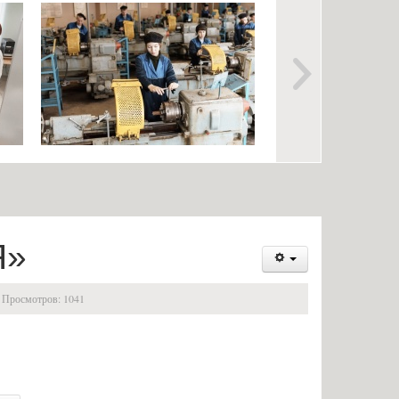
Информация об организации
риема на обучение по
ежедневных «входных фильтров»
 на оказание платных
для лиц, входящих в учебные
ельных услуг
корпуса и здания общежития
специальностей и
Выпускникам
 и требования к уровню
Анкета для выпускников
ия, которое необходимо
Информация об общежитиях
пления
Заочное отделение
вступительных
О порядке участия в ЕГЭ
Я»
влений в электронной
Трудоустройство
Информация о закреплении за
Просмотров: 1041
ельный медицинский
каждой группой отдельного
бследование)
кабинета, специально
разработанном расписании
ти проведения
учебных занятий, практик
ьных испытаний для лиц