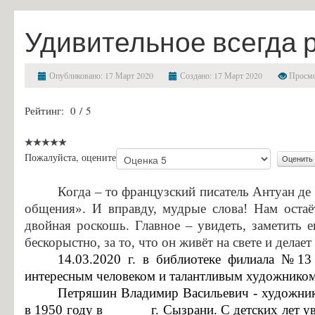
Финансово-хозяйственная деятельность
Удивительное всегда
Вакантные места для приема (перевода) обучающихся
Стипендии и меры поддержки обучающихся
Опубликовано: 17 Март 2020
Создано: 17 Март 2020
Просмо
Международное сотрудничество
Рейтинг:
0
/
5
Организация питания в образовательной организации
Образовательные стандарты и требования
Абитуриенту
Пожалуйста, оцените
Приемная комиссия и правила приёма
Когда – то французский писатель Антуан де
Условия приема на обучение по договорам на оказание платных об
общения». И вправду, мудрые слова! Нам оста
двойная роскошь. Главное – увидеть, заметить е
Перечень специальностей и профессий и требования к уровню обр
бескорыстно, за то, что он живёт на свете и дела
Перечень вступительных испытаний
14.03.2020 г. в библиотеке филиала №13
Приём заявлений в электронной форме
интересным человеком и талантливым художнико
Петряшин Владимир Васильевич -
художник
Предварительный медицинский осмотр (обследование)
в 1950 году в г. Сызрани. С детских лет увле