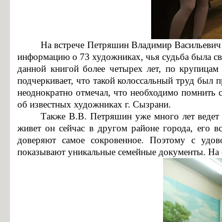
Информация об общежитиях
Заочное отделение
О порядке участия в ЕГЭ
На встрече Петряшин Владимир Васильевич р
Трудоустройство
информацию о 73 художниках, чья судьба была свя
данной книгой более четырех лет, по крупицам
Информация о закреплении за каждой группой отдельного кабинет
подчеркивает, что такой колоссальный труд был 
Памятки по безопасности
неоднократно отмечал, что необходимо помнить с
об известных художниках г. Сызрани.
Также В.В. Петряшин уже много лет ведет 
живет он сейчас в другом районе города, его в
доверяют самое сокровенное. Поэтому с удов
показывают уникальные семейные документы. На о