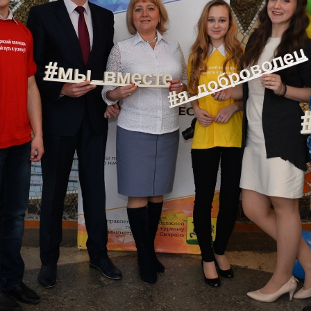
Структура и органы управления
образовательной организацией
Условия п
договорам
Документы
образоват
Образование
Перечень 
Руководство
профессий
образован
Педагогический состав
для посту
Материально-техническое
Перечень 
обеспечение и оснащенность
испытаний
образовательного процесса.
Доступная среда
Приём зая
форме
Платные образовательные услуги
Предварит
Финансово-хозяйственная
осмотр (о
деятельность
Особеннос
Вакантные места для приема
вступител
(перевода) обучающихся