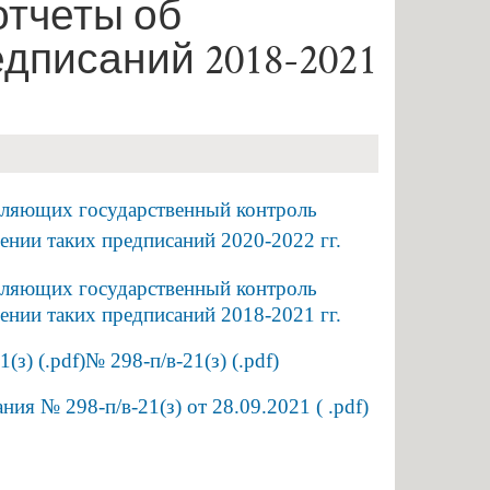
отчеты об
нальное образование
дписаний 2018-2021
вляющих государственный контроль
нении таких предписаний
2020-2022 гг.
вляющих государственный контроль
нении таких предписаний 2018-2021 гг.
 (.pdf)№ 298-п/в-21(з) (.pdf)
ия № 298-п/в-21(з) от 28.09.2021 ( .pdf)