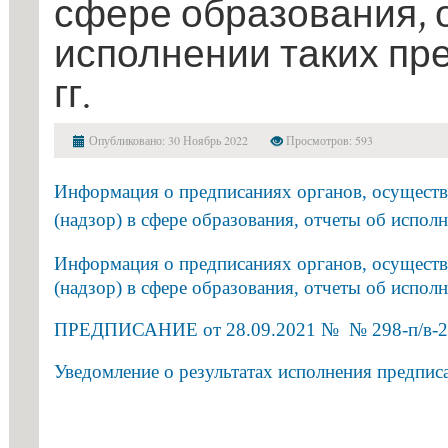
сфере образования, 
профессио
контроль
(надзор)
исполнении таких пре
в
сфере
гг.
образования,
отчеты
об
Опубликовано: 30 Ноябрь 2022
Просмотров: 593
исполнении
таких
Информация о предписаниях органов, осущест
предписаний
(надзор) в сфере образования,
отчеты об испол
2018-
2021
Информация о предписаниях органов, осущест
гг.
(надзор) в сфере образования, отчеты об испол
ПРЕДПИСАНИЕ от 28.09.2021 № № 298-п/в-21(з)
Уведомление о результатах исполнения предписан