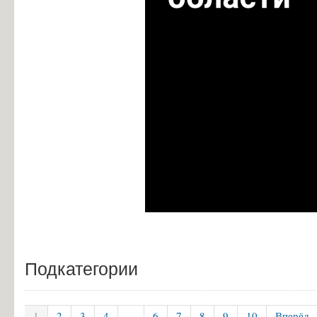
Подкатегории
1
2
3
4
...
6
7
8
9
10
Вперёд